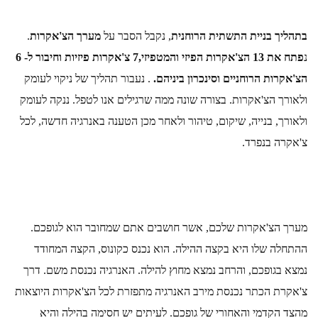
בתהליך בניית התשתית הרוחנית
, נקבל הסבר על 
מערך הצ'אקרות
. 
נ
פתח את 13 הצ'אקרות הפיזי והמטפיזי,7 צ'אקרות פיזיות וחיבור ל- 6 
הצ'אקרות הרוחניים וסינכרון ביניהם. 
. נעבור תהליך של ניקוי לעומק 
ולאורך הצ'אקרות. בצורה שונה ממה שרגילים אנו לטפל. ננקה לעומק 
ולאורך, בנייה, שיקום, טיהור ולאחר מכן הטענה באנרגיה חדשה, לכל 
צ'אקרה בנפרד.
מערך הצ'אקרות שלכם, אשר חושבים אתם שמחובר הוא לגופכם. 
ההתחלה שלו היא בקצה ההילה. הוא נכנס כקונוס, הקצה המחודד 
נמצא בגופכם, והרחב נמצא מחוץ להילה. האנרגיה נכנסת משם. דרך 
צ'אקרת הכתר נכנסת מירב האנרגיה מתפזרת לכל הצ'אקרות היוצאות 
מהצד הקדמי והאחורי של גופכם. לעיתים יש חסימה בהילה והיא 