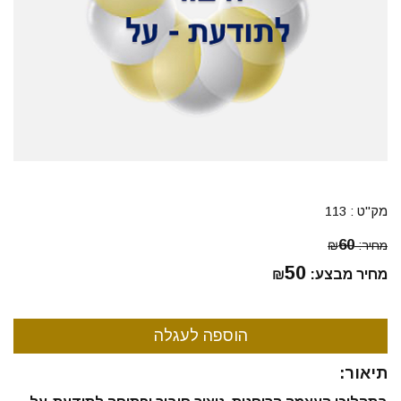
מק"ט :
113
60
מחיר:
₪
50
מחיר מבצע:
₪
תיאור: