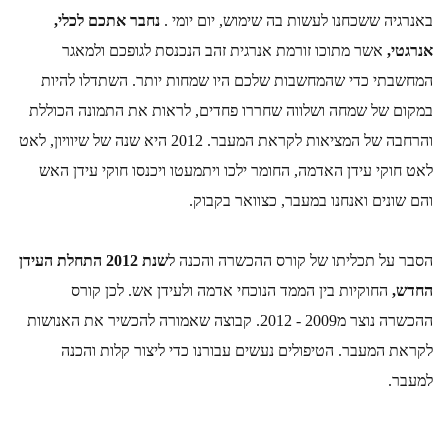
באנרגיה ששכחנו לעשות בה שימוש, יום יומי . 
נחבר אתכם לכלי, 
אנרגטי,
 אשר מתוכו זורמת אנרגית זהב הנכנסת לגופכם ולמאגר 
המחשבתי כדי שהמחשבות שלכם היו שמחות יותר. השתדלו להיות 
במקום של שמחה ושלווה שחררו פחדים, לראות את התמונה הכוללת 
והרחבה של המציאות לקראת המעבר. 2012 היא שנה של שיוויון, לאט 
לאט חוקי עידן האדמה, החומר ילכו ויתמעטו ויכנסו חוקי עידן האש 
והם שונים ואנחנו במעבר, כצוואר בקבוק.
הסבר על תכליתו של קורס ההכשרה והכנה ל
שנת 2012 התחלת העידן 
החדש,
 החוקיות בין הממד הנוכחי אדמה ולעידן אש. לכן קורס 
ההכשרה נוצר מ2009 - 2012. קבוצה שאמורה להכשיר את האנושות 
לקראת המעבר. הטיפולים נעשים עבורנו כדי ליצור קלות והכנה 
למעבר.