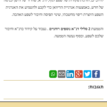
לחיוביים, הזרמת פקודות של שפע לגוף, לדנ"א, שחרור של הישן וכניסה 
של חדש, באמצעות אנרגיית הדיוואן כדי לקבע ולהטמיע את האנרגית 
השפע היוצרת ריפוי מחשבתי, שינוי תפיסה וחיבור לשפע האהבה.
והטמעת 
2 סלילי דנ"א נוספים רוחניים
 . נעבוד על קידוד בדנ"א וחיבור 
שלכם לשפע, ובסוף נעשה הטמעה. 
תגובות: