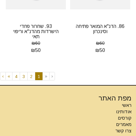
86. הדנ"א המואר פתיחה
93. שחרור פחדי
וסינכרון
הישרדות מהדנ"א וריפוי
תאי
₪
60
₪
60
₪
50
₪
50
›
»
«
‹
(current)
4
3
2
1
מפת האתר
ראשי
אודותינו
קורסים
מאמרים
צרו קשר